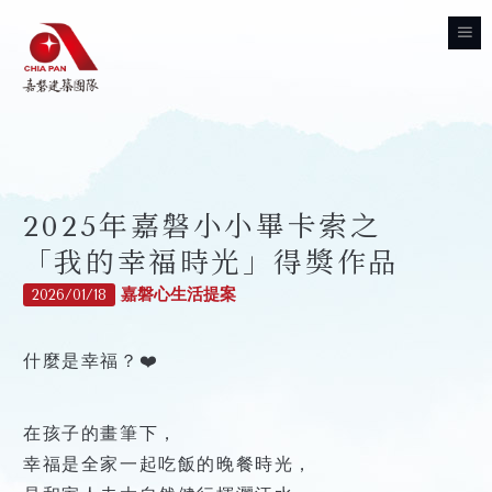
嘉
磐
嘉
慈
磐
善
建
經
品
基
典
築
2025年嘉磐小小畢卡索之
熱
牌
金
名
銷
會
最
團
「我的幸福時光」得獎作品
宅
About
新
新
Foundation
數
隊
案
Classic
嘉磐心生活提案
2026/01/18
訊
位
線
息
New Project
工
上
心
程
News
什麼是幸福？❤️
客
靈
服
Work
建
公
築
Contact
在孩子的畫筆下，
開
資
幸福是全家一起吃飯的晚餐時光，
專
訊