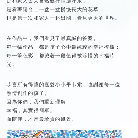
是和家人去大自然健行揮灑汗水，
業
揭
是看著陽台上一盆一盆慢慢長大的花草；
團
露
隊
也是第一次和家人一起出國，看見更大的世界。
建
在作品中，我們看見了最真誠的答案。
築
年
每一幅作品，都是孩子心中最純粹的幸福模樣；
表
每一筆色彩，都藏著一段值得被珍惜的幸福時
光。
恭喜所有得獎的嘉磐小小畢卡索，也謝謝每一位
熱情創作的孩子。
因為你們，我們重新理解——
幸福，其實很簡單。
而陪伴，才是最珍貴的風景。